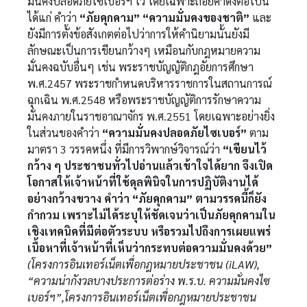
มั่นคงปลอดภัยไซเบอร์ฯ ไว้ โดยเฉพาะถ้อยคำดังต่อไปนี้
ได้แก่ คำว่า
“ภัยคุกคาม” “ความมั่นคงของชาติ”
และ
ยังมีการตั้งข้อสังเกตต่อไปว่าการให้คำนิยามนั้นยังมี
ลักษณะเป็นการเขียนกว้างๆ เหมือนกับกฎหมายความ
มั่นคงฉบับอื่นๆ เช่น พระราชบัญญัติกฎอัยการศึกษา
พ.ศ.2457 พระราชกำหนดบริหารราชการในสถานการณ์
ฉุกเฉิน พ.ศ.2548 หรือพระราชบัญญัติการรักษาความ
มั่นคงภายในราชอาณาจักร พ.ศ.2551 โดยเฉพาะอย่างยิ่ง
ในส่วนของคำว่า
“ความมั่นคงปลอดภัยไซเบอร์”
ตาม
มาตรา 3 วรรคหนึ่ง ที่มีการวิพากษ์วิจารณ์ว่า
“เขียนไว้
กว้าง ๆ ประชาชนทั่วไปอ่านแล้วเข้าใจได้ยาก จึงเปิด
โอกาสให้เจ้าหน้าที่ใช้ดุลพินิจในการปฏิบัติงานได้
อย่างกว้างขวาง คำว่า “ภัยคุกคาม” ตามวรรคนี้ก็ยัง
กำกวม เพราะไม่ได้ระบุให้ชัดเจนว่าเป็นภัยคุกคามใน
เชิงเทคนิคที่มีต่อตัวระบบ หรือรวมไปถึงการเผยแพร่
เนื้อหาที่เจ้าหน้าที่เห็นว่ากระทบต่อความมั่นคงด้วย”
(โครงการอินเทอร์เน็ตเพื่อกฎหมายประชาชน (iLAW),
“ความน่ากังวลบางประการต่อร่าง พ.ร.บ. ความมั่นคงไซ
เบอร์ฯ”,โครงการอินเทอร์เน็ตเพื่อกฎหมายประชาชน