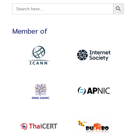
Search Button
Search
for:
Member of