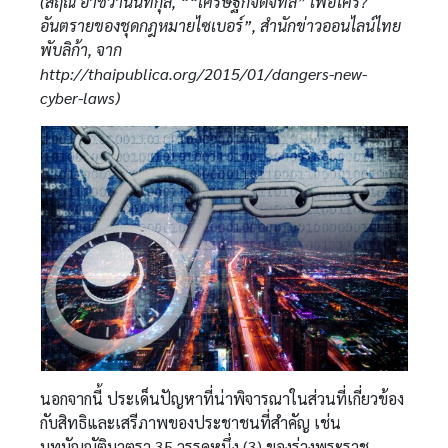
(สฤณี อาชวานันทกุล, ““เศรษฐกิจดิจิทัล” เพื่อใคร?
อันตรายของชุดกฎหมายไซเบอร์”, สำนักข่าวออนไลน์ไทย
พับลิก้า, จาก
http://thaipublica.org/2015/01/dangers-new-
cyber-laws)
นอกจากนี้ ประเด็นปัญหาที่น่าพิจารณาในส่วนที่เกี่ยวข้อง
กับสิทธิและเสรีภาพของประชาชนที่สำคัญ เช่น
บทบัญญัติมาตรา 35 วรรคหนึ่ง (3) ของร่างพระราช