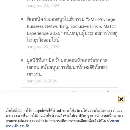
กรกฎาคม 23, 2026
ทีเอชนิค ร่วมออกบูธในกิจกรรม “SME Privilege
Business Networking: Exclusive Link & Match
Experience 2026” สนับสนุนผู้ประกอบการไทยสู่
โลกธุรกิจออนไลน์
กรกฎาคม 23, 2026
มูลนิธิทีเอชนิค รับมอบคอมพิวเตอร์จากภาค
เอกชน สนับสนุนการพัฒนาทักษะดิจิทัลของ
เยาวชน
กรกฎาคม 2, 2026
“Thaionline.in.th” ชวนผู้ประกอบการและผู้
สนใจ ร่วมอบรมออนไลน์ฟรี “AI-Powered
Business: AI พลิกเกมธุรกิจ สร้างโอกาสใหม่ใน
เว็บไซต์นี้มีการใช้งานคุกกี้เพื่อให้ท่านสามารถใช้บริการได้อย่างต่อเนื่องและอำนวย
โลกดิจิทัล” 23 กรกฎาคมนี้
ความสะดวกในการใช้งานเว็บไซต์ รวมถึงช่วยให้เราปรับปรุงการนำเสนอเนื้อหาตรง
ตามความต้องการของท่าน โดยสามารถศึกษารายละเอียดเพิ่มเติมได้ใน
นโยบาย
กรกฎาคม 1, 2026
ความเป็นส่วนตัว