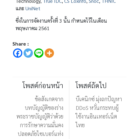
Technology,
True IDC
,
CS Loxinfo
,
Snoc
,
THNIC
และ
UniNet
ซึ่งในการจัดงานครั้งที่ 3 นั้น กำหนดไว้ในเดือน
พฤษภาคม 2561
Share :
โพสต์ก่อนหน้า
โพสต์ถัดไป
ข้อสังเกตจาก
บีเคนิกซ์ มุ่งถกปัญหา
บทบัญญัติของร่าง
DDoS หวั่นกระทบผู้
พระราชบัญญัติว่าด้วย
ใช้งานอินเทอร์เน็ต
การรักษาความมั่นคง
ไทย
ปลอดภัยไซเบอร์แห่ง