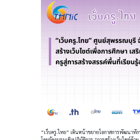
“เว็บครู.ไทย” เดินหน้าขยายโอกาสการพัฒนาทักษะด
โดยจัดอบรมเชิงปฏิบัติการ “การสร้างเว็บไซต์ด้