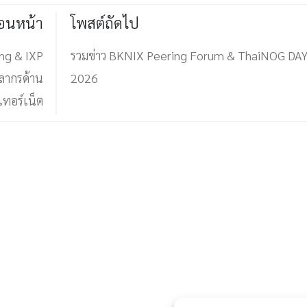
่อนหน้า
โพสต์ถัดไป
ng & IXP
รวมข่าว BKNIX Peering Forum & ThaiNOG DA
ลากรด้าน
2026
เทอร์เน็ต