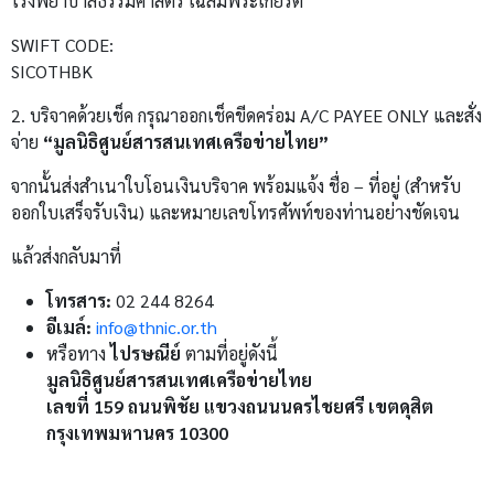
โรงพยาบาลธรรมศาสตร์ เฉลิมพระเกียรติ
SWIFT CODE:
SICOTHBK
2. บริจาคด้วยเช็ค กรุณาออกเช็คขีดคร่อม A/C PAYEE ONLY และสั่ง
จ่าย
“มูลนิธิศูนย์สารสนเทศเครือข่ายไทย”
จากนั้นส่งสำเนาใบโอนเงินบริจาค พร้อมแจ้ง ชื่อ – ที่อยู่ (สำหรับ
ออกใบเสร็จรับเงิน) และหมายเลขโทรศัพท์ของท่านอย่างชัดเจน
แล้วส่งกลับมาที่
โทรสาร:
02 244 8264
อีเมล์:
info@thnic.or.th
หรือทาง
ไปรษณีย์
ตามที่อยู่ดังนี้
มูลนิธิศูนย์สารสนเทศเครือข่ายไทย
เลขที่ 159 ถนนพิชัย แขวงถนนนครไชยศรี เขตดุสิต
กรุงเทพมหานคร 10300