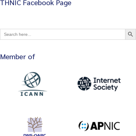
THNIC Facebook Page
Search Bu
Search
for:
Member of