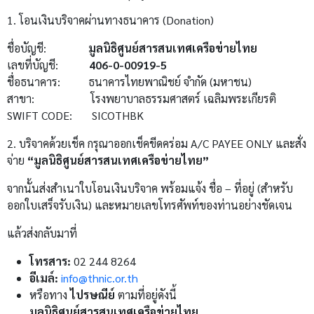
1. โอนเงินบริจาคผ่านทางธนาคาร (Donation)
ชื่อบัญชี:
มูลนิธิศูนย์สารสนเทศเครือข่ายไทย
เลขที่บัญชี:
406-0-00919-5
ชื่อธนาคาร:
ธนาคารไทยพาณิชย์ จำกัด (มหาชน)
สาขา:
โรงพยาบาลธรรมศาสตร์ เฉลิมพระเกียรติ
SWIFT CODE: SICOTHBK
2. บริจาคด้วยเช็ค กรุณาออกเช็คขีดคร่อม A/C PAYEE ONLY และสั่ง
จ่าย
“มูลนิธิศูนย์สารสนเทศเครือข่ายไทย”
จากนั้นส่งสำเนาใบโอนเงินบริจาค พร้อมแจ้ง ชื่อ – ที่อยู่ (สำหรับ
ออกใบเสร็จรับเงิน) และหมายเลขโทรศัพท์ของท่านอย่างชัดเจน
แล้วส่งกลับมาที่
โทรสาร:
02 244 8264
อีเมล์:
info@thnic.or.th
หรือทาง
ไปรษณีย์
ตามที่อยู่ดังนี้
มูลนิธิศูนย์สารสนเทศเครือข่ายไทย