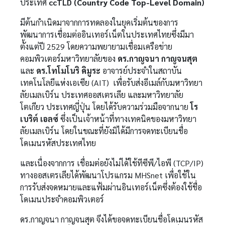
ประเทศ
ccTLD (
Country Code Top-Level Domain
)
มีต้นกำเนิดมาจากการทดลองในยุคเริ่มต้นของการ
พัฒนาการเชื่อมต่ออินเทอร์เน็ตในประเทศไทยซึ่งมีมา
ตั้งแต่ปี 2529 โดยความพยายามเชื่อมเครือข่าย
คอมพิวเตอร์มหาวิทยาลัยของ
ดร.กาญจนา กาญจนสุต
และ
ดร.โทโมโนริ คิมูระ
อาจารย์ประจำในสถาบัน
เทคโนโลยีแห่งเอเซีย (AIT) เพื่อรับส่งอีเมล์กับมหาวิทยา
ลัยเมลเบิร์น ประเทศออสเตรเลีย และมหาวิทยาลัย
โตเกียว ประเทศญี่ปุ่น โดยได้รับความร่วมมือจากนาย
โร
เบริต์ เอลซ์
ซึ่งเป็นเจ้าหน้าที่ทางเทคนิคของมหาวิทยา
ลัยเมลเบิร์น โดยในขณะที่ยังมิได้มีการจดทะเบียนชื่อ
โดเมนรหัสประเทศไทย
และเนื่องจากการ เชื่อมต่อยังไม่ได้ใช้ทีซีพี/ไอพี (TCP/IP)
ทางออสเตรเลียได้พัฒนาโปรแกรม MHSnet เพื่อใช้ใน
การรับส่งจดหมายและแฟ้มผ่านอินเทอร์เน็ตซึ่งต้องใช้ชื่อ
โดเมนประจำคอมพิวเตอร์
ดร.กาญจนา กาญจนสุต จึงได้ขอจดทะเบียนชื่อโดเมนรหัส