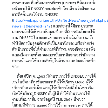
สารสนเทศเพื่อพัฒนาการศึกษา
(UniNet)
ที่ต้องการส่ง
เสริมการใช้
DNSSEC
ของสมาชิก โดยมีการจัดฝึกอบรม
การติดตั้งและใช้งาน
DNSSEC
(
http://webapp.uni.net.th/UniNetNews/news_detail.php
inews=1&&inewsd=247
)
และต่อมาได้มีการประกาศ
มอบรางวัลให้กับสถาบันอุดมศึกษาที่มีการติดตั้งและใช้
งาน
DNSSEC
ในระยะเวลาของการดำเนินกิจกรรม จึง
ทำให้สถาบันอุดมศึกษาที่เป็นสมาชิกของเครือข่ายเร่ง
ดำเนินการเพื่อให้ผ่านเกณฑ์ที่กำหนดของกิจกรรม เพื่อ
แสดงถึงความพร้อมของสถาบันการศึกษาเองว่ามีความ
ตระหนักและให้ความสำคัญในด้านความปลอดภัยเครือ
ข่าย
ตั้งแต่ปีพ
.
ศ
. 2563
มีจำนวนการใช้
DNSSEC
ภายใต้
.th
ในอัตราที่สูงขึ้นจากการที่ ผู้ให้บริการ
Cloud
ผู้ให้
บริการอินเทอร์เน็ต และผู้ให้บริการโฮสติ้งในไทย เริ่ม
เปิดให้บริการ
DNSSEC
กับผู้ใช้ ทำให้จำนวนการใช้
งานเพิ่มมากขึ้น จากข้อมูลปี พ
.
ศ
. 2567
นี้พบว่า
โดเมนที่ทำการ
signed
มีการใช้
nameserver
ภายใต้