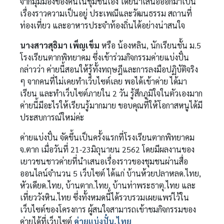
จากมุมมองของคนในชุมชนเอง โดยนำเสนอออกมาเป็น
เรื่องราวความเป็นอยู่ ประเพณีและวัฒนธรรม สถานที่
ท่องเที่ยว และอาหารประจำท้องถิ่นได้อย่างน่าสนใจ
นางสาวสุธิมา เพ็ญเข็ม
หรือ น้องหลิน, นักเรียนชั้น ม.5
โรงเรียนตากพิทยาคม ซึ่งเข้าร่วมกิจกรรมค่ายแบ่งปั๋น
กล่าวว่า ค่ายนี้สอนให้รู้ทั้งทฤษฎีและการลงมือปฏิบัติจริง
ๆ จากคนที่ไม่เคยทำเว็บไซต์เลย พอได้เข้าค่าย ได้มา
เรียน และทำเว็บไซต์ภายใน 2 วัน รู้สึกภูมิใจในตัวเองมาก
ค่ายนี้มีอะไรให้เรียนรู้มากมาย ขอบคุณที่ให้โอกาสหนูได้มี
ประสบการณ์ใหม่ค่ะ
ค่ายแบ่งปั๋น จัดขึ้นเป็นครั้งแรกที่โรงเรียนตากพิทยาคม
จ.ตาก เมื่อวันที่ 21-23มิถุนายน 2562 โดยมีผลงานของ
เยาวชนชาวค่ายที่นำเสนอเรื่องราวของชุมชนผ่านสื่อ
ออนไลน์จำนวน 5 เว็บไซต์ ได้แก่ บ้านห้วยปลาหลด.ไทย,
หัวเดียด.ไทย, บ้านตาก.ไทย, บ้านท่าพระธาตุ.ไทย และ
เที่ยววังหิน.ไทย ซึ่งทั้งหมดนี้ได้รวบรวมเผยแพร่ไว้ใน
เว็บไซต์ของโครงการ ผู้สนใจสามารถเข้าชมกิจกรรมของ
ค่ายได้ที่เว็บไซต์
ค่ายแบ่งปั๋น.ไทย