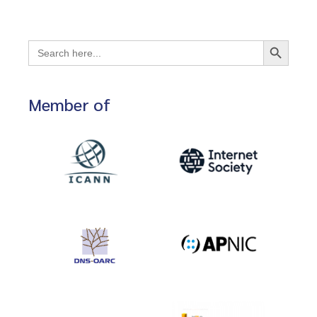
Search Button
Search
for:
Member of