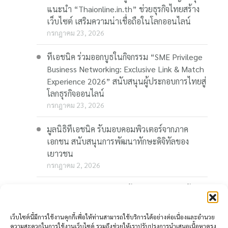
แนะนำ “Thaionline.in.th” ช่วยธุรกิจไทยสร้าง
เว็บไซต์ เสริมความน่าเชื่อถือในโลกออนไลน์
กรกฎาคม 23, 2026
ทีเอชนิค ร่วมออกบูธในกิจกรรม “SME Privilege
Business Networking: Exclusive Link & Match
Experience 2026” สนับสนุนผู้ประกอบการไทยสู่
โลกธุรกิจออนไลน์
กรกฎาคม 23, 2026
มูลนิธิทีเอชนิค รับมอบคอมพิวเตอร์จากภาค
เอกชน สนับสนุนการพัฒนาทักษะดิจิทัลของ
เยาวชน
กรกฎาคม 2, 2026
“Thaionline.in.th” ชวนผู้ประกอบการและผู้
สนใจ ร่วมอบรมออนไลน์ฟรี “AI-Powered
Business: AI พลิกเกมธุรกิจ สร้างโอกาสใหม่ใน
เว็บไซต์นี้มีการใช้งานคุกกี้เพื่อให้ท่านสามารถใช้บริการได้อย่างต่อเนื่องและอำนวย
โลกดิจิทัล” 23 กรกฎาคมนี้
ความสะดวกในการใช้งานเว็บไซต์ รวมถึงช่วยให้เราปรับปรุงการนำเสนอเนื้อหาตรง