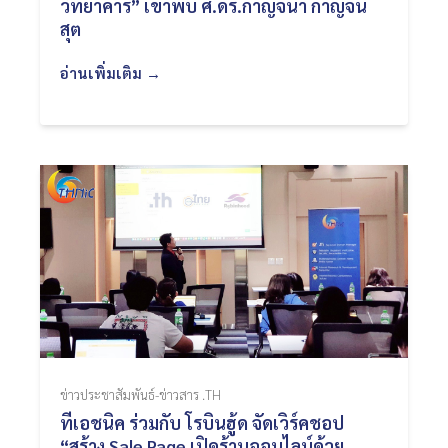
วิทยาคาร” เข้าพบ ศ.ดร.กาญจนา กาญจน
สุต
อ่านเพิ่มเติม →
ข่าวประชาสัมพันธ์-ข่าวสาร .TH
ทีเอชนิค ร่วมกับ โรบินฮู้ด จัดเวิร์คชอป
“สร้าง Sale Page เปิดร้านออนไลน์ด้วย