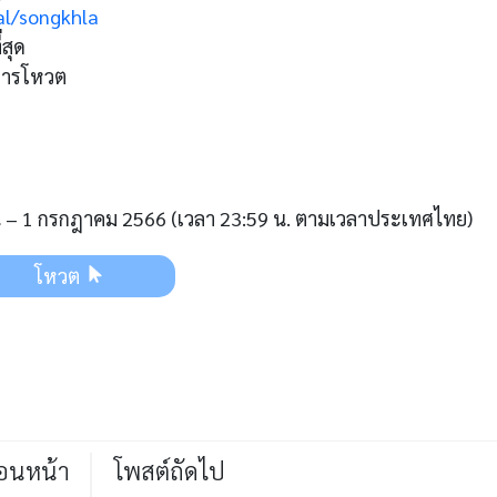
al/songkhla
่สุด
นการโหวต
ยน – 1 กรกฎาคม
2566
(เวลา 23:59 น. ตามเวลาประเทศไทย)
โหวต
่อนหน้า
โพสต์ถัดไป