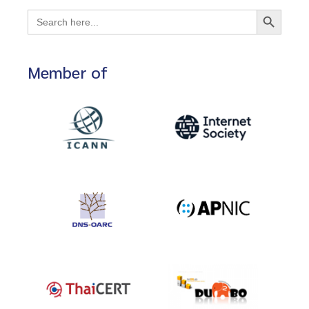
Search Button
Search
for:
Member of