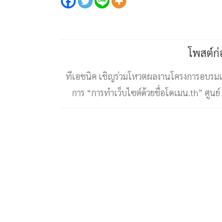
โพสต์ก
ทีเอชนิค เชิญร่วมโหวตผลงานโครงการอบรมเช
การ “การทำเว็บไซต์ด้วยชื่อโดเมน.th” ศูนย์ 