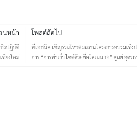
่อนหน้า
โพสต์ถัดไป
ิงปฏิบัติ
ทีเอชนิค เชิญร่วมโหวตผลงานโครงการอบรมเชิงปฏ
เชียงใหม่
การ “การทำเว็บไซต์ด้วยชื่อโดเมน.th” ศูนย์ อุดรธ