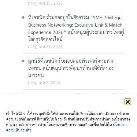
กรกฎาคม 23, 2026
ทีเอชนิค ร่วมออกบูธในกิจกรรม “SME Privilege
Business Networking: Exclusive Link & Match
Experience 2026” สนับสนุนผู้ประกอบการไทยสู่
โลกธุรกิจออนไลน์
กรกฎาคม 23, 2026
มูลนิธิทีเอชนิค รับมอบคอมพิวเตอร์จากภาค
เอกชน สนับสนุนการพัฒนาทักษะดิจิทัลของ
เยาวชน
กรกฎาคม 2, 2026
“Thaionline.in.th” ชวนผู้ประกอบการและผู้
สนใจ ร่วมอบรมออนไลน์ฟรี “AI-Powered
Business: AI พลิกเกมธุรกิจ สร้างโอกาสใหม่ใน
เว็บไซต์นี้มีการใช้งานคุกกี้เพื่อให้ท่านสามารถใช้บริการได้อย่างต่อเนื่องและอำนวย
โลกดิจิทัล” 23 กรกฎาคมนี้
ความสะดวกในการใช้งานเว็บไซต์ รวมถึงช่วยให้เราปรับปรุงการนำเสนอเนื้อหาตรง
ตามความต้องการของท่าน โดยสามารถศึกษารายละเอียดเพิ่มเติมได้ใน
นโยบาย
กรกฎาคม 1, 2026
ความเป็นส่วนตัว