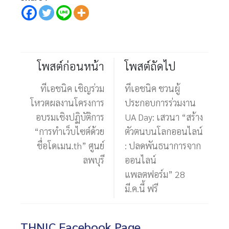
โพสต์ก่อนหน้า
โพสต์ถัดไป
ทีเอชนิค เชิญร่วม
ทีเอชนิค ชวนผู้
โหวตผลงานโครงการ
ประกอบการร่วมงาน
อบรมเชิงปฏิบัติการ
UA Day: เสวนา “สร้าง
“การทำเว็บไซต์ด้วย
ตัวตนบนโลกออนไลน์
ชื่อโดเมน.th” ศูนย์
: ปลดพันธนาการจาก
ลพบุรี
ออนไลน์
แพลตฟอร์ม” 28
มี.ค.นี้ ฟรี
THNIC Facebook Page