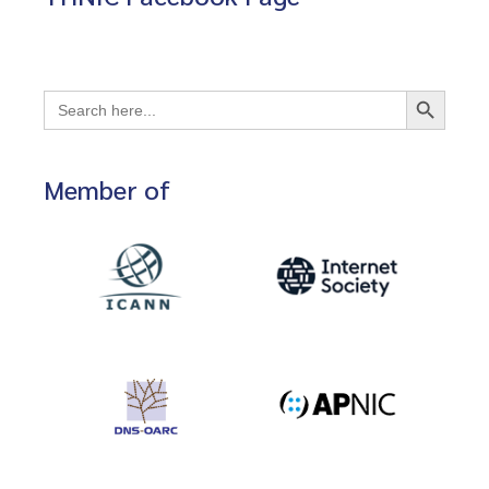
Search Button
Search
for:
Member of