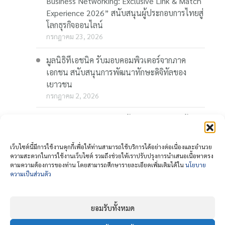
Business Networking: Exclusive Link & Match
Experience 2026” สนับสนุนผู้ประกอบการไทยสู่
โลกธุรกิจออนไลน์
กรกฎาคม 23, 2026
มูลนิธิทีเอชนิค รับมอบคอมพิวเตอร์จากภาค
เอกชน สนับสนุนการพัฒนาทักษะดิจิทัลของ
เยาวชน
กรกฎาคม 2, 2026
“Thaionline.in.th” ชวนผู้ประกอบการและผู้
สนใจ ร่วมอบรมออนไลน์ฟรี “AI-Powered
Business: AI พลิกเกมธุรกิจ สร้างโอกาสใหม่ใน
เว็บไซต์นี้มีการใช้งานคุกกี้เพื่อให้ท่านสามารถใช้บริการได้อย่างต่อเนื่องและอำนวย
โลกดิจิทัล” 23 กรกฎาคมนี้
ความสะดวกในการใช้งานเว็บไซต์ รวมถึงช่วยให้เราปรับปรุงการนำเสนอเนื้อหาตรง
ตามความต้องการของท่าน โดยสามารถศึกษารายละเอียดเพิ่มเติมได้ใน
นโยบาย
กรกฎาคม 1, 2026
ความเป็นส่วนตัว
ยอมรับทั้งหมด