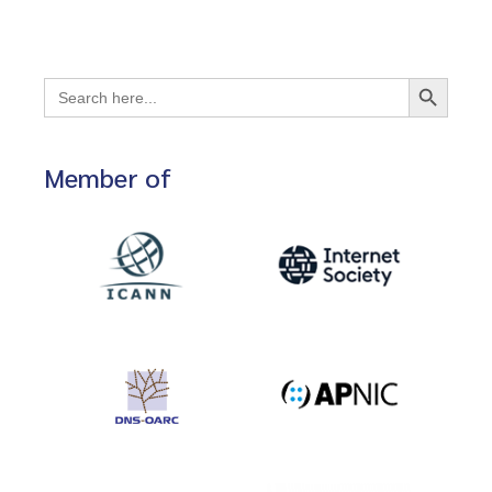
Search Button
Search
for:
Member of