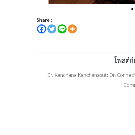
Share :
โพสต์ก
Dr. Kanchana Kanchanasut: On Connect
Comm