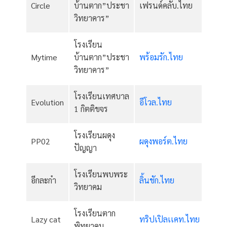
Circle
บ้านตาก”ประชา
เฟรนด์คลับ.ไทย
วิทยาคาร”
โรงเรียน
Mytime
บ้านตาก”ประชา
พร้อมรัก.ไทย
วิทยาคาร”
โรงเรียนเทศบาล
Evolution
อีโวล.ไทย
1 กิตติขจร
โรงเรียนผดุง
PP02
ผดุงพอร์ต.ไทย
ปัญญา
โรงเรียนพบพระ
อีกละก๋า
ลิ้นชัก.ไทย
วิทยาคม
โรงเรียนตาก
Lazy cat
ทริปเปิลเเคท.ไทย
พิทยาคม