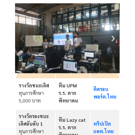
รางวัลชนะเลิศ
ทีม UPM
ติดรอบ
ทุนการศึกษา
ร.ร. ตาก
พอร์ต.ไทย
5,000 บาท
พิทยาคม
รางวัลรองชนะ
ทีม Lazy cat
เลิศอันดับ 1
ทริปเปิล
ร.ร. ตาก
ทุนการศึกษา
แคท.ไทย
พิทยาคม