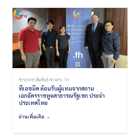
ข่าวประชาสัมพันธ์-ข่าวสาร .TH
ทีเอชนิค ต้อนรับผู้แทนจากสถาน
เอกอัครราชทูตสาธารณรัฐเชก ประจำ
ประเทศไทย
อ่านเพิ่มเติม →