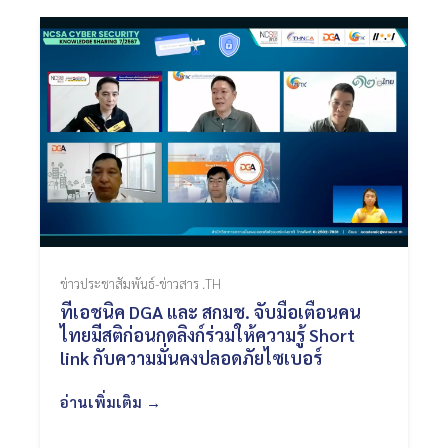
ข่าวประชาสัมพันธ์-ข่าวสาร .TH
ทีเอชนิค DGA และ สกมช. จับมือเตือนคน
ไทยมีสติก่อนกดลิงก์ร่วมให้ความรู้ Short
link กับความมั่นคงปลอดภัยไซเบอร์
อ่านเพิ่มเติม →