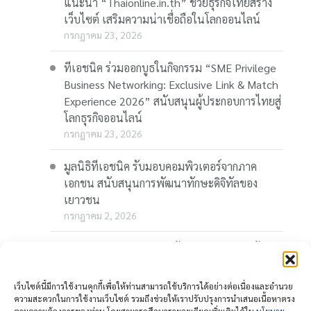
แนะนำ “Thaionline.in.th” ช่วยธุรกิจไทยสร้าง
เว็บไซต์ เสริมความน่าเชื่อถือในโลกออนไลน์
กรกฎาคม 23, 2026
ทีเอชนิค ร่วมออกบูธในกิจกรรม “SME Privilege
Business Networking: Exclusive Link & Match
Experience 2026” สนับสนุนผู้ประกอบการไทยสู่
โลกธุรกิจออนไลน์
กรกฎาคม 23, 2026
มูลนิธิทีเอชนิค รับมอบคอมพิวเตอร์จากภาค
เอกชน สนับสนุนการพัฒนาทักษะดิจิทัลของ
เยาวชน
กรกฎาคม 2, 2026
“Thaionline.in.th” ชวนผู้ประกอบการและผู้
สนใจ ร่วมอบรมออนไลน์ฟรี “AI-Powered
Business: AI พลิกเกมธุรกิจ สร้างโอกาสใหม่ใน
เว็บไซต์นี้มีการใช้งานคุกกี้เพื่อให้ท่านสามารถใช้บริการได้อย่างต่อเนื่องและอำนวย
โลกดิจิทัล” 23 กรกฎาคมนี้
ความสะดวกในการใช้งานเว็บไซต์ รวมถึงช่วยให้เราปรับปรุงการนำเสนอเนื้อหาตรง