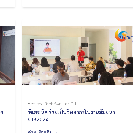
ข่าวประชาสัมพันธ์-ข่าวสาร .TH
าก
ทีเอชนิค ร่วมเป็นวิทยากรในงานสัมมนา
CIB2024
อ่านเพิ่มเติม →