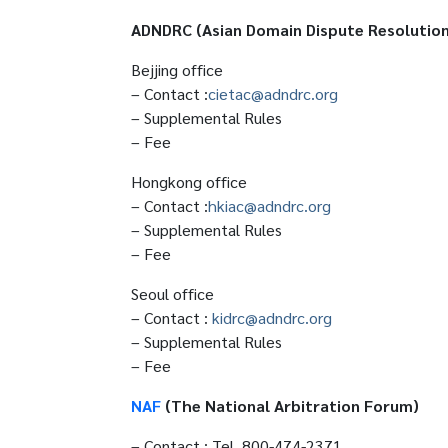
ADNDRC (Asian Domain Dispute Resolution
Bejjing office
– Contact :
cietac@adndrc.org
– Supplemental Rules
– Fee
Hongkong office
– Contact :
hkiac@adndrc.org
– Supplemental Rules
– Fee
Seoul office
– Contact :
kidrc@adndrc.org
– Supplemental Rules
– Fee
NAF
(The National Arbitration Forum)
– Contact : Tel. 800-474-2371