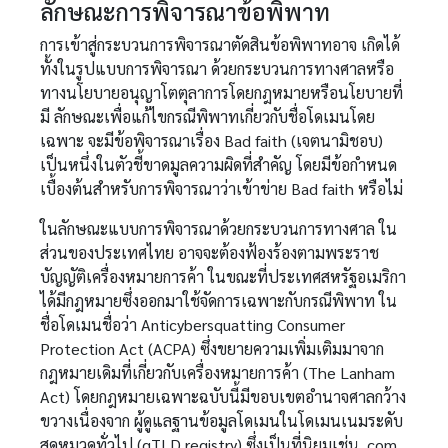
ลักษณะการพิจารณาข้อพิพาท
การเข้าสู่กระบวนการพิจารณาตัดสินข้อพิพาทอาจ เกิดได้
ทั้งในรูปแบบการพิจารณา ด้วยกระบวนการทางศาลหรือ
ทางนโยบายอนุญาโตตุลาการโดยกฎหมายหรือนโยบายที่
มี ลักษณะเพื่อแก้ไขกรณีพิพาทเกี่ยวกับชื่อโดเมนโดย
เฉพาะ จะมีข้อพิจารณาเรื่อง Bad faith (เจตนามิชอบ)
เป็นหนึ่งในตัวชี้ขาดมูลความผิดที่สำคัญ โดยมีข้อกำหนด
เบื้องต้นสำหรับการพิจารณาว่าเข้าข่าย Bad faith หรือไม่
ในลักษณะแบบการพิจารณาด้วยกระบวนการทางศาล ใน
ส่วนของประเทศไทย อาจจะต้องฟ้องร้องตามพระราช
บัญญัติเครื่องหมายการค้า ในขณะที่ประเทศสหรัฐอเมริกา
ได้มีกฎหมายซึ่งออกมาใช้จัดการเฉพาะกับกรณีพิพาท ใน
ชื่อโดเมนชื่อว่า Anticybersquatting Consumer
Protection Act (ACPA) ซึ่งขยายความเพิ่มเติมมาจาก
กฎหมายเดิมที่เกี่ยวกับเครื่องหมายการค้า (The Lanham
Act) โดยกฎหมายเฉพาะฉบับนี้มีขอบเขตอำนาจศาลกว้าง
ขวางเนื่องจาก ผู้ดูแลฐานข้อมูลโดเมนในโดเมนเนมระดับ
สุดหมวดทั่วไป (gTLD registry) ซึ่งเป็นที่นิยมเช่น .com,