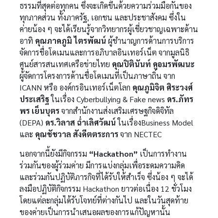
ธรรมที่สุดต่อทุกคน ซึ่งจะเกิดขึ้นด้วยความร่วมมือกันของ
ทุกภาคส่วน ทั้งภาครัฐ, เอกชน และประชาสังคม ซึ่งใน
ค่ายน้อง ๆ จะได้เรียนรู้จากวิทยากรผู้เชี่ยวชาญเฉพาะด้าน
อาทิ
คุณภาคภูมิ ไตรพัฒน์
ผู้ชำนาญการด้านการบริการ
จัดการชื่อโดเมนและการอภิบาลอินเทอร์เน็ต จากมูลนิธิ
ศูนย์สารสนเทศเครือข่ายไทย
คุณปิตินันท์ คูอมรพัฒนะ
ผู้จัดการโครงการด้านชื่อโดเมนที่เป็นภาษาถิ่น จาก
ICANN หรือ องค์กรอินเทอร์เน็ตโลก
คุณภูมิจิต ศิระวงศ์
ประเสริฐ
ในเรื่อง Cyberbullying & Fake news
ดร.ภัทร
พร เย็นบุตร
จากสำนักงานส่งเสริมเศรษฐกิจดิจิทัล
(DEPA)
ดร.วิลาส ฉ่ำเลิศวัฒน์
ในเรื่องBusiness Model
และ
คุณชัชวาล สังคีตตระการ
จาก NECTEC
นอกจากนี้ยังมีกิจกรรม
“Hackathon”
เป็นการทำงาน
ร่วมกันของผู้ร่วมค่าย มีการแบ่งกลุ่มเพื่อระดมความคิด
และร่วมกันปฏิบัติภารกิจที่ได้รับให้สำเร็จ ซึ่งน้อง ๆ จะได้
ลงมือปฏิบัติกิจกรรม Hackathon ยาวต่อเนื่อง 12 ชั่วโมง
โดยแต่ละกลุ่มได้รับโจทย์ที่ต่างกันไป และในวันสุดท้าย
ของค่ายเป็นการนำเสนอผลของการแก้ปัญหานั้น