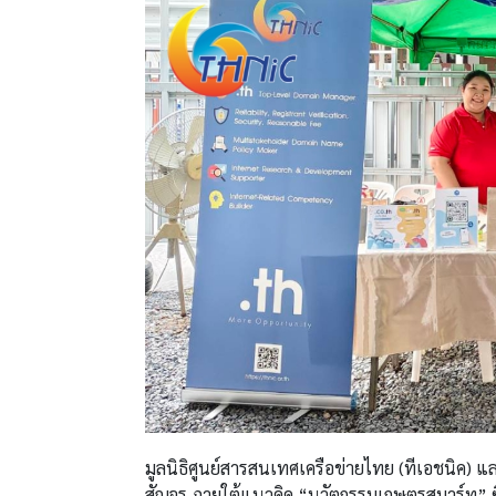
มูลนิธิศูนย์สารสนเทศเครือข่ายไทย (ทีเอชนิค) แ
สัญจร ภายใต้แนวคิด “นวัตกรรมเกษตรสมาร์ท” ซึ่