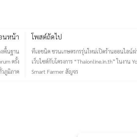
่อนหน้า
โพสต์ถัดไป
างพื้นฐาน
ทีเอชนิค ชวนเกษตรกรรุ่นใหม่เปิดร้านออนไลน์ผ
rum ครั้ง
เว็บไซต์กับโครงการ “Thaionline.in.th” ในงาน Y
่วภูมิภาค
Smart Farmer สัญจร