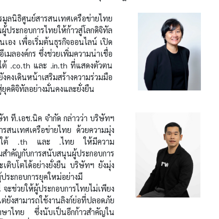
นิธิศูนย์สารสนเทศเครือข่ายไทย
้ประกอบการไทยให้ก้าวสู่โลกดิจิทัล
นเอง เพื่อเริ่มต้นธุรกิจออนไลน์ เปิด
มลองค์กร ซึ่งช่วยเพิ่มความน่าเชื่อ
ต้ .co.th และ .in.th ที่แสดงตัวตน
ยังคงเดินหน้าเสริมสร้างความร่วมมือ
ุคดิจิทัลอย่างมั่นคงและยั่งยืน
 ที.เอช.นิค จำกัด กล่าวว่า บริษัทฯ
สารสนเทศเครือข่ายไทย ด้วยความมุ่ง
ภายใต้ .th และ .ไทย ให้มีความ
ำคัญกับการสนับสนุนผู้ประกอบการ
เติบโตได้อย่างยั่งยืน บริษัทฯ ยังมุ่ง
้ประกอบการยุคใหม่อย่างมี
้ จะช่วยให้ผู้ประกอบการไทยไม่เพียง
แต่ยังสามารถใช้งานลิงก์ย่อที่ปลอดภัย
อภาษาไทย ซึ่งนับเป็นอีกก้าวสำคัญใน