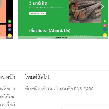
่อนหน้า
โพสต์ถัดไป
ลเพื่อการ
ทีเอชนิค เข้าร่วมเป็นสมาชิก DNS-OARC
โลกให้เจอ
ค. นี้ ฟรี