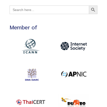
Search Button
Search
for:
Member of