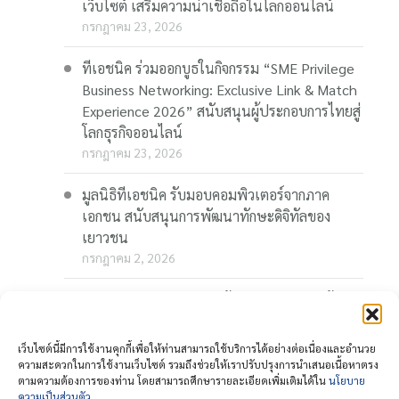
เว็บไซต์ เสริมความน่าเชื่อถือในโลกออนไลน์
กรกฎาคม 23, 2026
ทีเอชนิค ร่วมออกบูธในกิจกรรม “SME Privilege
Business Networking: Exclusive Link & Match
Experience 2026” สนับสนุนผู้ประกอบการไทยสู่
โลกธุรกิจออนไลน์
กรกฎาคม 23, 2026
มูลนิธิทีเอชนิค รับมอบคอมพิวเตอร์จากภาค
เอกชน สนับสนุนการพัฒนาทักษะดิจิทัลของ
เยาวชน
กรกฎาคม 2, 2026
“Thaionline.in.th” ชวนผู้ประกอบการและผู้
สนใจ ร่วมอบรมออนไลน์ฟรี “AI-Powered
Business: AI พลิกเกมธุรกิจ สร้างโอกาสใหม่ใน
เว็บไซต์นี้มีการใช้งานคุกกี้เพื่อให้ท่านสามารถใช้บริการได้อย่างต่อเนื่องและอำนวย
โลกดิจิทัล” 23 กรกฎาคมนี้
ความสะดวกในการใช้งานเว็บไซต์ รวมถึงช่วยให้เราปรับปรุงการนำเสนอเนื้อหาตรง
ตามความต้องการของท่าน โดยสามารถศึกษารายละเอียดเพิ่มเติมได้ใน
นโยบาย
กรกฎาคม 1, 2026
ความเป็นส่วนตัว