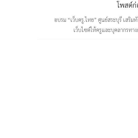
โพสต์ก
อบรม “เว็บครู.ไทย” ศูนย์สระบุรี เสริมท
เว็บไซต์ให้ครูและบุคลากรทา