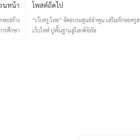
่อนหน้า
โพสต์ถัดไป
ักษะสร้าง
“เว็บครู.ไทย” จัดอบรมศูนย์ลำพูน เสริมทักษะครูสร
งการศึกษา
เว็บไซต์ ปูพื้นฐานสู่โลกดิจิทัล