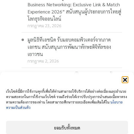
Business Networking: Exclusive Link & Match
Experience 2026” สนับสนุนผู้ประกอบการไทยสู่
โลกธุรกิจออนไลน์
กรกฎาคม 23, 2026
มูลนิธิทีเอชนิค รับมอบคอมพิวเตอร์จากภาค
เอกชน สนับสนุนการพัฒนาทักษะดิจิทัลของ
เยาวชน
กรกฎาคม 2, 2026
“Thaionline.in.th” ชวนผู้ประกอบการและผู้
สนใจ ร่วมอบรมออนไลน์ฟรี “AI-Powered
Business: AI พลิกเกมธุรกิจ สร้างโอกาสใหม่ใน
เว็บไซต์นี้มีการใช้งานคุกกี้เพื่อให้ท่านสามารถใช้บริการได้อย่างต่อเนื่องและอำนวย
โลกดิจิทัล” 23 กรกฎาคมนี้
ความสะดวกในการใช้งานเว็บไซต์ รวมถึงช่วยให้เราปรับปรุงการนำเสนอเนื้อหาตรง
ตามความต้องการของท่าน โดยสามารถศึกษารายละเอียดเพิ่มเติมได้ใน
นโยบาย
กรกฎาคม 1, 2026
ความเป็นส่วนตัว
ยอมรับทั้งหมด