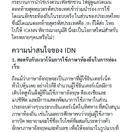
กระบวนการนำใช้เร่งด่วนเพื่อชักชวน ให้ผู้ดูแลโดเมน
ดอทท้ายสุดหมวดรหัสประเทศเข้าร่วมนำร่อง การใช้
โดเมนอักขระท้องถิ่นในระบบจริง ในส่วนของประเทศไทย
ซึ่งมีโดเมนดอทท้ายสุดรหัสประเทศคือ .th ก็ได้ส่ง .ไทย
ไปให้ ICANN พิจารณาอนุมัติ นี่จะเป็นโอกาสใหม่สำหรับ
ใครหลายๆคนหรือไม่?
ความน่าสนใจของ IDN
1. สอดรับกับแนวโน้มการใช้ภาษาท้องถิ่นในการท่อง
เว็บ
ถึงแม้ว่าภาษาอังกฤษจะเป็นภาษาที่ผู้ใช้อินเตอร์เน็ต
ทั่วไปคุ้นเคย อย่างไรก็ดี จำนวนผู้ใช้อินเตอร์เน็ตมีการ
เติบโตสูงในฝั่งผู้ที่ไม่ใช้ภาษาอังกฤษ คือเอเชียและ
แปซิฟิค และมีการแสดงพัฒนาการใช้ภาษาในส่วน
ประกอบต่างๆบนระบบอินเตอร์เน็ตในทิศทาง ที่สนับสนุน
ภาษาท้องถิ่น เช่นในผลการศึกษาพบว่ากลุ่มผู้ใช้ภาษา
อารบิค พยายามจะใช้ชื่อเว็บไซต์ที่ผสมกันระหว่างตัว
อักษรภาษาอังกฤษและตัวเลข เพื่อให้ออกมาในรูปแบบที่