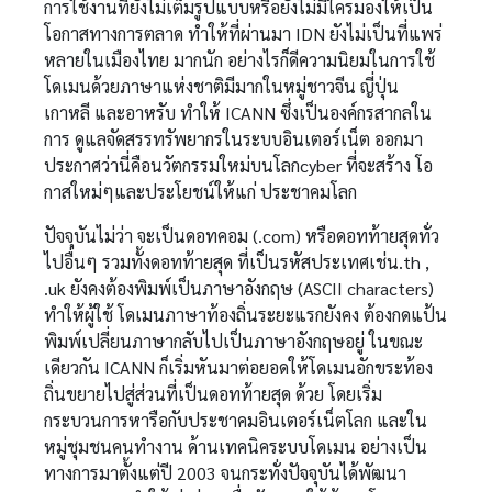
การใช้งานที่ยังไม่เต็มรูปแบบหรือยังไม่มีใครมองให้เป็น
โอกาสทางการตลาด ทำให้ที่ผ่านมา IDN ยังไม่เป็นที่แพร่
หลายในเมืองไทย มากนัก อย่างไรก็ดีความนิยมในการใช้
โดเมนด้วยภาษาแห่งชาติมีมากในหมู่ชาวจีน ญี่ปุ่น
เกาหลี และอาหรับ ทำให้ ICANN ซึ่งเป็นองค์กรสากลใน
การ ดูแลจัดสรรทรัพยากรในระบบอินเตอร์เน็ต ออกมา
ประกาศว่านี่คือนวัตกรรมใหม่บนโลกcyber ที่จะสร้าง โอ
กาสใหม่ๆและประโยชน์ให้แก่ ประชาคมโลก
ปัจจุบันไม่ว่า จะเป็นดอทคอม (.com) หรือดอทท้ายสุดทั่ว
ไปอื่นๆ รวมทั้งดอทท้ายสุด ที่เป็นรหัสประเทศเช่น.th ,
.uk ยังคงต้องพิมพ์เป็นภาษาอังกฤษ (ASCII characters)
ทำให้ผู้ใช้ โดเมนภาษาท้องถิ่นระยะแรกยังคง ต้องกดแป้น
พิมพ์เปลี่ยนภาษากลับไปเป็นภาษาอังกฤษอยู่ ในขณะ
เดียวกัน ICANN ก็เริ่มหันมาต่อยอดให้โดเมนอักขระท้อง
ถิ่นขยายไปสู่ส่วนที่เป็นดอทท้ายสุด ด้วย โดยเริ่ม
กระบวนการหารือกับประชาคมอินเตอร์เน็ตโลก และใน
หมู่ชุมชนคนทำงาน ด้านเทคนิคระบบโดเมน อย่างเป็น
ทางการมาตั้งแต่ปี 2003 จนกระทั่งปัจจุบันได้พัฒนา