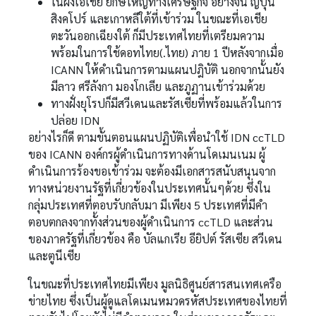
ในฝั่งเอเชีย ยักษ์ใหญ่ทางเศรษฐกิจ อย่างจีน ญี่ปุ่น
สิงคโปร์ และเกาหลีใต้ที่เข้าร่วม ในขณะที่เอเชีย
ตะวันออกเฉียงใต้ ก็มีประเทศไทยที่เตรียมความ
พร้อมในการใช้ดอทไทย(.ไทย) ภาย 1 ปีหลังจากเมื่อ
ICANN ให้ดำเนินการตามแผนปฎิบัติ นอกจากนั้นยัง
มีลาว ศรีลังกา มองโกเลีย และภูฏานเข้าร่วมด้วย
ทางฝั่งยุโรปก็มีสวีเดนและรัสเซียที่พร้อมแล้วในการ
ปล่อย IDN
อย่างไรก็ดี ตามขั้นตอนแผนปฏิบัติเพื่อนำใช้ IDN ccTLD
ของ ICANN องค์กรผู้ดำเนินการทางด้านโดเมนเนม ผู้
ดำเนินการร้องขอเข้าร่วม จะต้องมีเอกสารสนับสนุนจาก
ทางหน่วยงานรัฐที่เกี่ยวข้องในประเทศนั้นๆด้วย ซึ่งใน
กลุ่มประเทศที่ตอบรับกลับมา มีเพียง 5 ประเทศที่มีคำ
ตอบตกลงจากทั้งส่วนของผู้ดำเนินการ ccTLD และส่วน
ของภาครัฐที่เกี่ยวข้อง คือ บัลแกเรีย อียิปต์ รัสเซีย สวีเดน
และตูนีเซีย
ในขณะที่ประเทศไทยมีเพียง มูลนิธิศูนย์สารสนเทศเครือ
ข่ายไทย ซึ่งเป็นผู้ดูแลโดเมนหมวดรหัสประเทศของไทยที่