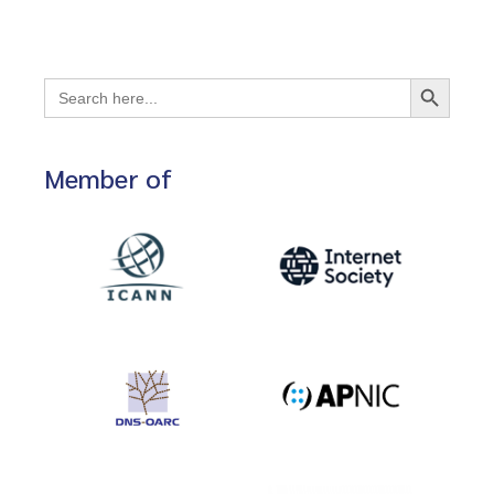
Search Button
Search
for:
Member of