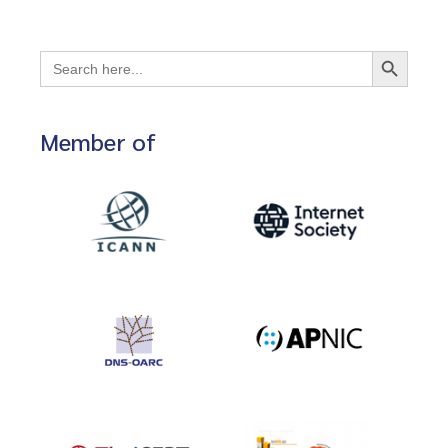
Search Button
Search
for:
Member of