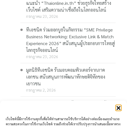
แนะนำ “Thaionline.in.th” ช่วยธุรกิจไทยสร้าง
เว็บไซต์ เสริมความน่าเชื่อถือในโลกออนไลน์
กรกฎาคม 23, 2026
ทีเอชนิค ร่วมออกบูธในกิจกรรม “SME Privilege
Business Networking: Exclusive Link & Match
Experience 2026” สนับสนุนผู้ประกอบการไทยสู่
โลกธุรกิจออนไลน์
กรกฎาคม 23, 2026
มูลนิธิทีเอชนิค รับมอบคอมพิวเตอร์จากภาค
เอกชน สนับสนุนการพัฒนาทักษะดิจิทัลของ
เยาวชน
กรกฎาคม 2, 2026
“Thaionline.in.th” ชวนผู้ประกอบการและผู้
สนใจ ร่วมอบรมออนไลน์ฟรี “AI-Powered
Business: AI พลิกเกมธุรกิจ สร้างโอกาสใหม่ใน
เว็บไซต์นี้มีการใช้งานคุกกี้เพื่อให้ท่านสามารถใช้บริการได้อย่างต่อเนื่องและอำนวย
โลกดิจิทัล” 23 กรกฎาคมนี้
ความสะดวกในการใช้งานเว็บไซต์ รวมถึงช่วยให้เราปรับปรุงการนำเสนอเนื้อหาตรง