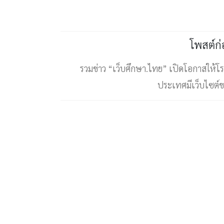
โพสต์ก
รวมข่าว “เว็บศึกษา.ไทย” เปิดโอกาสให้โรง
ประเทศมีเว็บไซต์