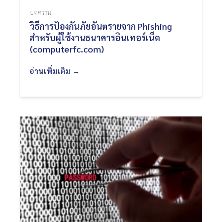
บทความ
วิธีการป้องกันภัยอันตรายจาก Phishing
สำหรับผู้ใช้งานธนาคารอินเทอร์เน็ต
(computerfc.com)
อ่านเพิ่มเติม →