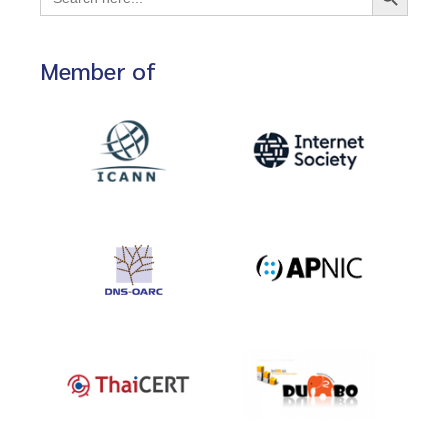
for:
Member of