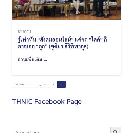
บทความ
รู้เท่าทัน “สังคมออนไลน์” แค่กด “ไลค์” ก็
อาจเจอ “คุก” (ชุติมา สิริทิพากุล)
อ่านเพิ่มเติม →
…
หน้าก่อนหน้า
1
4
5
6
THNIC Facebook Page
Search Button
Search