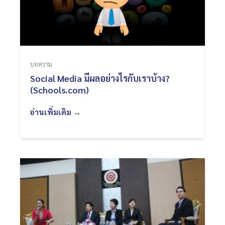
บทความ
Social Media มีผลอย่างไรกับเราบ้าง?
(Schools.com)
อ่านเพิ่มเติม →