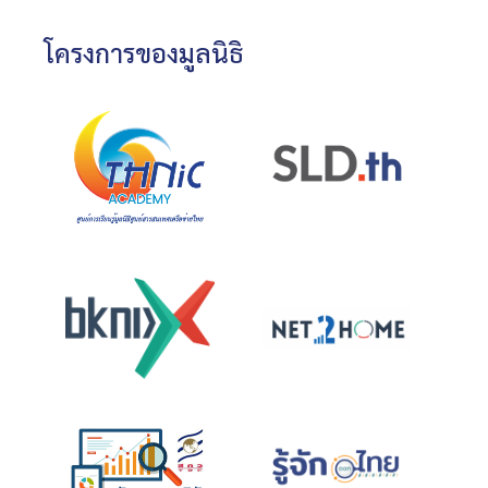
โครงการของมูลนิธิ