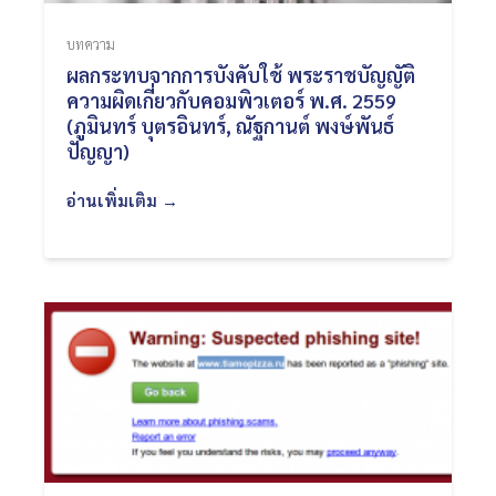
บทความ
ผลกระทบจากการบังคับใช้ พระราชบัญญัติ
ความผิดเกี่ยวกับคอมพิวเตอร์ พ.ศ. 2559
(ภูมินทร์ บุตรอินทร์, ณัฐกานต์ พงษ์พันธ์
ปัญญา)
อ่านเพิ่มเติม →