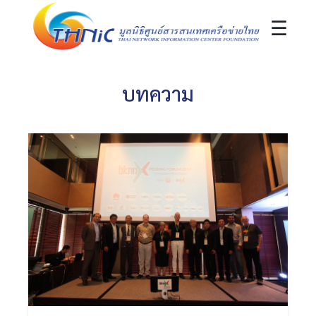
☰
บทความ