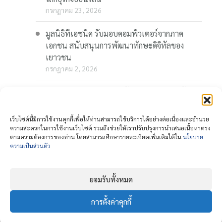
กรกฎาคม 23, 2026
มูลนิธิทีเอชนิค รับมอบคอมพิวเตอร์จากภาค
เอกชน สนับสนุนการพัฒนาทักษะดิจิทัลของ
เยาวชน
กรกฎาคม 2, 2026
“Thaionline.in.th” ชวนผู้ประกอบการและผู้
สนใจ ร่วมอบรมออนไลน์ฟรี “AI-Powered
Business: AI พลิกเกมธุรกิจ สร้างโอกาสใหม่ใน
เว็บไซต์นี้มีการใช้งานคุกกี้เพื่อให้ท่านสามารถใช้บริการได้อย่างต่อเนื่องและอำนวย
โลกดิจิทัล” 23 กรกฎาคมนี้
ความสะดวกในการใช้งานเว็บไซต์ รวมถึงช่วยให้เราปรับปรุงการนำเสนอเนื้อหาตรง
ตามความต้องการของท่าน โดยสามารถศึกษารายละเอียดเพิ่มเติมได้ใน
นโยบาย
กรกฎาคม 1, 2026
ความเป็นส่วนตัว
ยอมรับทั้งหมด
การตั้งค่าคุกกี้
© copyright
นโยบายความเป็นส่วนตัว ( Privacy
2026
Policy )