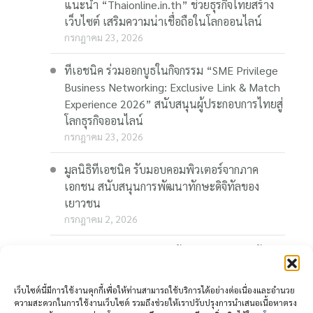
แนะนำ “Thaionline.in.th” ช่วยธุรกิจไทยสร้าง
เว็บไซต์ เสริมความน่าเชื่อถือในโลกออนไลน์
กรกฎาคม 23, 2026
ทีเอชนิค ร่วมออกบูธในกิจกรรม “SME Privilege
Business Networking: Exclusive Link & Match
Experience 2026” สนับสนุนผู้ประกอบการไทยสู่
โลกธุรกิจออนไลน์
กรกฎาคม 23, 2026
มูลนิธิทีเอชนิค รับมอบคอมพิวเตอร์จากภาค
เอกชน สนับสนุนการพัฒนาทักษะดิจิทัลของ
เยาวชน
กรกฎาคม 2, 2026
“Thaionline.in.th” ชวนผู้ประกอบการและผู้
สนใจ ร่วมอบรมออนไลน์ฟรี “AI-Powered
Business: AI พลิกเกมธุรกิจ สร้างโอกาสใหม่ใน
เว็บไซต์นี้มีการใช้งานคุกกี้เพื่อให้ท่านสามารถใช้บริการได้อย่างต่อเนื่องและอำนวย
โลกดิจิทัล” 23 กรกฎาคมนี้
ความสะดวกในการใช้งานเว็บไซต์ รวมถึงช่วยให้เราปรับปรุงการนำเสนอเนื้อหาตรง