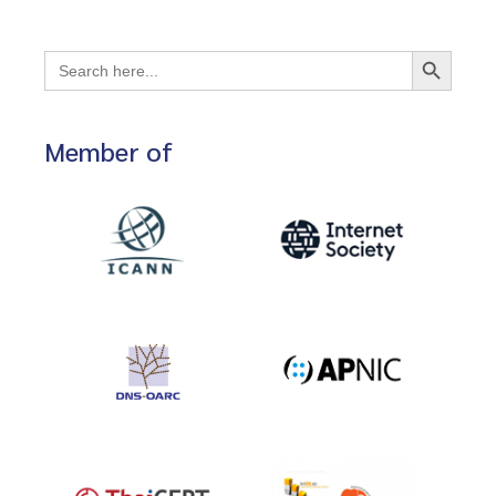
Search Button
Search
for:
Member of