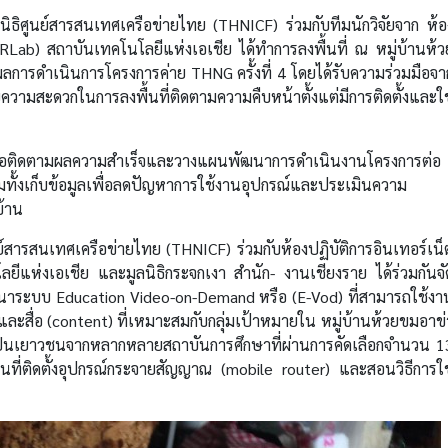
นิธิศูนย์สารสนเทศเครือข่ายไทย (THNICF) ร่วมกับทีมนักวิจัยจาก ห้อ
tERLab) สถาบันเทคโนโลยีแห่งเอเชีย ได้ทำการลงพื้นที่ ณ หมู่บ้านห้ว
มผลการดำเนินการโครงการค่าย THNG ครั้งที่ 4 โดยได้รับความร่วมมือจา
ามสะดวกในการลงพื้นที่ติดตามความคืบหน้าตั้งแต่มีการติดตั้งและใช
ือ เพื่อติดตามผลความสำเร็จและวางแผนพัฒนาการดำเนินงานโครงการต่อ
วมทั้งเก็บข้อมูลเพื่อลดปัญหาการใช้งานอุปกรณ์และประเมินความ
บ้าน
ูนย์สารสนเทศเครือข่ายไทย (THNICF) ร่วมกับห้องปฏิบัติการอินเทอร์เน็
ยีแห่งเอเชีย และมูลนิธิกระจกเงา สำนัก- งานเชียงราย ได้ร่วมกันจั
พัฒนาระบบ Education Video-on-Demand หรือ (E-Vod) ที่สามารถใช้งา
และสื่อ (content) ที่เหมาะสมกับกลุ่มเป้าหมายใน หมู่บ้านห้วยขมอาข่
่งเป็นเยาวชนจากหลากหลายสถาบันการศึกษาที่ผ่านการคัดเลือกจำนวน 1
้นที่ติดตั้งอุปกรณ์กระจายสัญญาณ (mobile router) และสอนวิธีการใช