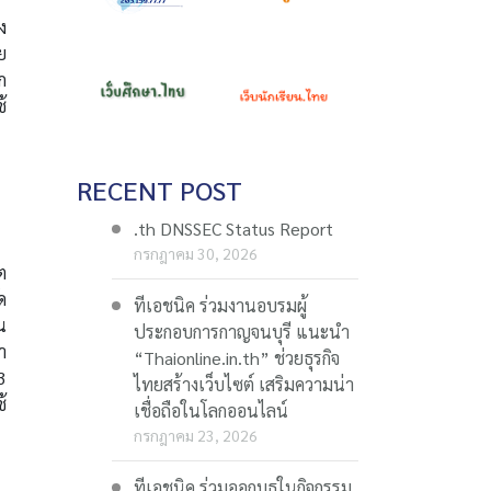
ง
ย
ก
้
RECENT POST
.th DNSSEC Status Report
กรกฎาคม 30, 2026
ต
ด
ทีเอชนิค ร่วมงานอบรมผู้
น
ประกอบการกาญจนบุรี แนะนำ
า
“Thaionline.in.th” ช่วยธุรกิจ
3
ไทยสร้างเว็บไซต์ เสริมความน่า
้
เชื่อถือในโลกออนไลน์
กรกฎาคม 23, 2026
ทีเอชนิค ร่วมออกบูธในกิจกรรม