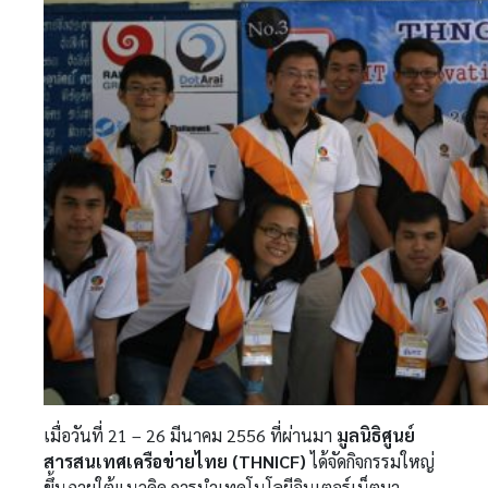
เมื่อวันที่ 21 – 26 มีนาคม 2556 ที่ผ่านมา
มูลนิธิศูนย์
สารสนเทศเครือข่ายไทย (THNICF)
ได้จัดกิจกรรมใหญ่
ขึ้นภายใต้แนวคิด การนำเทคโนโลยีอินเตอร์เน็ตมา