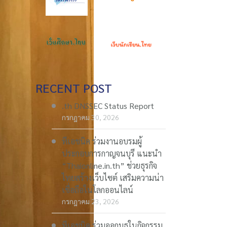
RECENT POST
.th DNSSEC Status Report
กรกฎาคม 30, 2026
ทีเอชนิค ร่วมงานอบรมผู้
ประกอบการกาญจนบุรี แนะนำ
“Thaionline.in.th” ช่วยธุรกิจ
ไทยสร้างเว็บไซต์ เสริมความน่า
เชื่อถือในโลกออนไลน์
กรกฎาคม 23, 2026
ทีเอชนิค ร่วมออกบูธในกิจกรรม