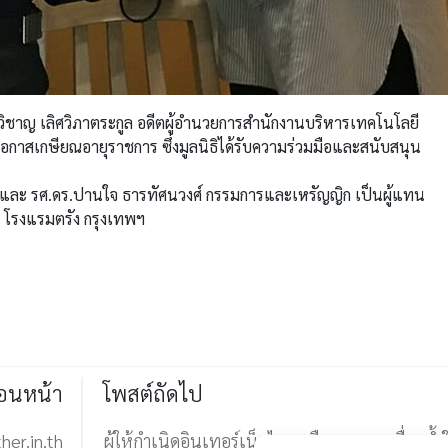
ผศ.วิชาญ เลิศวิภาตระกูล อดีตผู้อำนวยการสำนักงานบริหารเทคโนโลยี
อกาสเกษียณอายุราชการ ซึ่งมูลนิธิได้รับความร่วมมือและสนับสนุน
 และ รศ.ดร.ปานใจ ธารทัศนวงศ์ กรรมการและเหรัญญิก เป็นผู้แทน
น โรงแรมตรัง กรุงเทพฯ
่อนหน้า
โพสต์ถัดไป
her.in.th
ผู้ให้กำเนิดอินเทอร์เน็ตไทย เตือนความเหลื่อมล้ำ