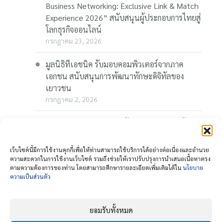
Business Networking: Exclusive Link & Match
Experience 2026” สนับสนุนผู้ประกอบการไทยสู่
โลกธุรกิจออนไลน์
กรกฎาคม 23, 2026
มูลนิธิทีเอชนิค รับมอบคอมพิวเตอร์จากภาค
เอกชน สนับสนุนการพัฒนาทักษะดิจิทัลของ
เยาวชน
กรกฎาคม 2, 2026
“Thaionline.in.th” ชวนผู้ประกอบการและผู้
สนใจ ร่วมอบรมออนไลน์ฟรี “AI-Powered
Business: AI พลิกเกมธุรกิจ สร้างโอกาสใหม่ใน
เว็บไซต์นี้มีการใช้งานคุกกี้เพื่อให้ท่านสามารถใช้บริการได้อย่างต่อเนื่องและอำนวย
โลกดิจิทัล” 23 กรกฎาคมนี้
ความสะดวกในการใช้งานเว็บไซต์ รวมถึงช่วยให้เราปรับปรุงการนำเสนอเนื้อหาตรง
ตามความต้องการของท่าน โดยสามารถศึกษารายละเอียดเพิ่มเติมได้ใน
นโยบาย
กรกฎาคม 1, 2026
ความเป็นส่วนตัว
ยอมรับทั้งหมด