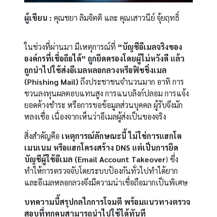
ผู้เขียน :
คุณชยา ลิมจิตติ และ คุณเสาวนีย์ จุ้ยฤทธิ์
ในช่วงที่ผ่านมา มีเหตุการณ์ที่
“บัญชีอีเมลจริงของ
องค์กรที่เชื่อถือได้” ถูกยึดครองโดยผู้ไม่หวังดี แล้ว
ถูกนำไปใช้ส่งอีเมลหลอกลวงหรือฟิชชิ่งเมล
(Phishing Mail)
ถึงประชาชนจำนวนมาก อาทิ การ
ชวนลงทุนผลตอบแทนสูง การแนบลิงก์ปลอม การแจ้ง
ยอดค้างชำระ หรือการขอข้อมูลส่วนบุคคล ผู้รับจึงมัก
หลงเชื่อ เนื่องจากเห็นว่าอีเมลผู้ส่งเป็นของจริง
สิ่งสำคัญคือ
เหตุการณ์ลักษณะนี้ ไม่ใช่การแฮกโด
เมนเนม หรือแฮกโครงสร้าง DNS แต่เป็นการยึด
บัญชีผู้ใช้อีเมล (Email Account Takeover
) ซึ่ง
ทำให้การตรวจจับโดยระบบป้องกันทั่วไปทำได้ยาก
และอีเมลหลอกลวงจึงมีความน่าเชื่อถือมากเป็นพิเศษ
บทความนี้สรุปกลไกการโจมตี พร้อมแนวทางตรวจ
สอบที่ทุกคนสามารถนำไปใช้ได้ทันที