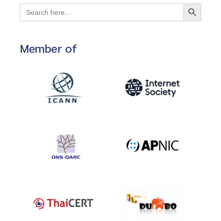
Search Button
Search
for:
Member of