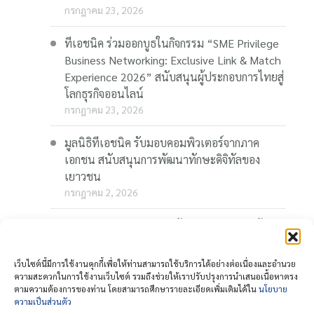
กรกฎาคม 23, 2026
ทีเอชนิค ร่วมออกบูธในกิจกรรม “SME Privilege
Business Networking: Exclusive Link & Match
Experience 2026” สนับสนุนผู้ประกอบการไทยสู่
โลกธุรกิจออนไลน์
กรกฎาคม 23, 2026
มูลนิธิทีเอชนิค รับมอบคอมพิวเตอร์จากภาค
เอกชน สนับสนุนการพัฒนาทักษะดิจิทัลของ
เยาวชน
กรกฎาคม 2, 2026
“Thaionline.in.th” ชวนผู้ประกอบการและผู้
สนใจ ร่วมอบรมออนไลน์ฟรี “AI-Powered
Business: AI พลิกเกมธุรกิจ สร้างโอกาสใหม่ใน
เว็บไซต์นี้มีการใช้งานคุกกี้เพื่อให้ท่านสามารถใช้บริการได้อย่างต่อเนื่องและอำนวย
โลกดิจิทัล” 23 กรกฎาคมนี้
ความสะดวกในการใช้งานเว็บไซต์ รวมถึงช่วยให้เราปรับปรุงการนำเสนอเนื้อหาตรง
ตามความต้องการของท่าน โดยสามารถศึกษารายละเอียดเพิ่มเติมได้ใน
นโยบาย
กรกฎาคม 1, 2026
ความเป็นส่วนตัว