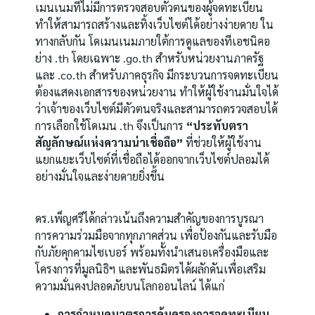
เมนเนมที่ไม่มีการตรวจสอบตัวตนของผู้จดทะเบียน
ทำให้สามารถสร้างและทิ้งเว็บไซต์ได้อย่างง่ายดาย ใน
ทางกลับกัน โดเมนเนมภายใต้การดูแลของทีเอชนิคอ
ย่าง .th โดยเฉพาะ .go.th สำหรับหน่วยงานภาครัฐ
และ .co.th สำหรับภาคธุรกิจ มีกระบวนการจดทะเบียน
ต้องแสดงเอกสารของหน่วยงาน ทำให้ผู้ใช้งานมั่นใจได้
ว่าเจ้าของเว็บไซต์มีตัวตนจริงและสามารถตรวจสอบได้
การเลือกใช้โดเมน .th จึงเป็นการ
“ประทับตรา
สัญลักษณ์แห่งความน่าเชื่อถือ”
ที่ช่วยให้ผู้ใช้งาน
แยกแยะเว็บไซต์ที่เชื่อถือได้ออกจากเว็บไซต์ปลอมได้
อย่างมั่นใจและง่ายดายยิ่งขึ้น
ดร.เพ็ญศรีได้กล่าวเน้นถึงความสำคัญของการบูรณา
การความร่วมมือจากทุกภาคส่วน เพื่อป้องกันและรับมือ
กับภัยคุกคามไซเบอร์ พร้อมทั้งนำเสนอเครื่องมือและ
โครงการที่มูลนิธิฯ และพันธมิตรได้ผลักดันเพื่อเสริม
ความมั่นคงปลอดภัยบนโลกออนไลน์ ได้แก่
การกำหนดมาตรการคุ้มครองการจดทะเบียน