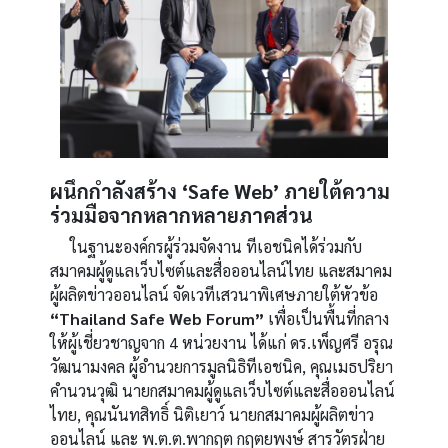
ผนึกกำลังสร้าง ‘Safe Web’ ภายใต้ความ
ร่วมมือจากหลากหลายภาคส่วน
ในฐานะองค์กรผู้ร่วมจัดงาน ทีเอชนิคได้ร่วมกับ
สมาคมผู้ดูแลเว็บไซต์และสื่อออนไลน์ไทย และสมาคม
ผู้ผลิตข่าวออนไลน์ จัดเวทีเสวนาพิเศษภายใต้หัวข้อ
“Thailand Safe Web Forum”
เพื่อเป็นพื้นที่กลาง
ให้ผู้เชี่ยวชาญจาก 4 หน่วยงาน ได้แก่ ดร.เพ็ญศรี อรุณ
วัฒนามงคล ผู้อำนวยการมูลนิธิทีเอชนิค, คุณเมธปริยา
คำนวนวุฒิ นายกสมาคมผู้ดูแลเว็บไซต์และสื่อออนไลน์
ไทย, คุณนันทสิทธิ์ นิติเยาว์ นายกสมาคมผู้ผลิตข่าว
ออนไลน์ และ พ.ต.ต.พากฤต กฤตยพงษ์
สารวัตรฝ่าย