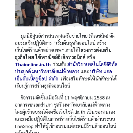
มูลนิธิศูนย์สารสนเทศเครือข่ายไทย (ทีเอชนิค) จัด
อบรมเชิงปฏิบัติการ “เริ่มต้นธุรกิจออนไลน์ สร้าง
เว็บไซต์ร้านค้าอย่างเทพ” ภายใต้
โครงการส่งเสริม
ธุรกิจไทย ใช้พาณิชย์อิเล็กทรอนิกส์
หรือ
Thaionline.in.th
ร่วมกับ
สำนักวิชาเทคโนโลยีดิจิทัล
ประยุกต์
มหาวิทยาลัยแม่ฟ้าหลวง
และ
บริษัท แอล
เอ็นดับเบิ้ลยูช็อป จำกัด
เพื่อเสริมทักษะให้นักศึกษาได้
เรียนรู้การสร้างธุรกิจออนไลน์
กิจกรรมจัดขึ้นเมื่อวันที่ 11 พฤศจิกายน 2568 ณ
อาคารพลเอกสำเภา ชูศรี มหาวิทยาลัยแม่ฟ้าหลวง
โดยผู้เข้าอบรมได้จดชื่อเว็บไซต์ .
in.th
เป็นของตนเอง
และลงมือปฏิบัติในการสร้างเว็บไซต์ร้านค้าผ่านระบบ
LnwShop ทำให้ผู้เข้าอบรมแต่ละคนมีร้านค้าออนไลน์