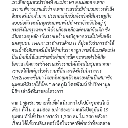
เราเลือกชุมชนนำร่องที่ ต.แม่กาษา อ.แม่สอด จ.ตาก
เพราะพิจารณาแล้วว่า จ.ตาก เวลานั้นมีจำนวนการเข้าถึง
อินเทอร์เน็ตต่ำมาก ประกอบกับเป็นจังหวัดที่มีเศรษฐกิจ
แบบย่อตัว คนในชุมชนอพยพไปทำงานจังหวัดใหญ่ ๆ
กระทั่งในกรุงเทพฯ ที่บ้านก็จะเหลือแต่คนแก่กับเด็ก ซึ่ง
เป็นสาเหตุหลัก เป็นรากเหง้าของปัญหาความไม่เข้มแข็ง
ของชุมชน THNIC เราทำงานด้าน IT ก็มุ่งหวังว่าการทำให้
คนเข้าถึงอินเทอร์เน็ตได้ง่ายในราคาถูก ภายใต้แนวคิดแบ่ง
ปันเน็ตกันใช้และช่วยกันจ่ายค่าเน็ต จะช่วยทำให้เกิด
โอกาส เกิดการสร้างงานสร้างรายได้ให้คนในชุมชน พวก
เขาจะได้ไม่ต้องไปทำงานที่อื่น เราจึงริเริ่มโครงการ
Net2Homeขึ้นมา โดยเน้นกลุ่มเป้าหมายหลักเป็นสมาชิก
ชุมชนที่มีรายได้น้อย”
ภาคภูมิ ไตรพัฒน์
ที่ปรึกษามูล
นิธิฯ เล่าถึงที่มาของโครงการ
จาก 1 ชุมชน ขยายพื้นที่ดำเนินการไปไปยังชุมชนใกล้
เคียง ทั้งใน อ.แม่สอด อ.ท่าสองยาง จนถึงปัจจุบันมี 19
ชุมชน ทำให้ประชากรกว่า 1,200 คน ใน 200 หลังคา
เรือน ได้ใช้งานอินเทอร์เน็ตในราคาที่ต่ำกว่าท้องตลาด