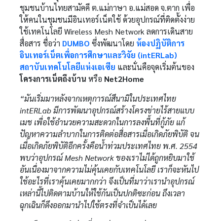
ชุมชนบ้านไทยสามัคคี ต.แม่กาษา อ.แม่สอด จ.ตาก เพื่อ
ให้คนในชุมชนมีอินเทอร์เน็ตใช้ ด้วยอุปกรณ์ที่ติดตั้งง่าย
ใช้เทคโนโลยี Wireless Mesh Network ลดการเดินสาย
สื่อสาร ชื่อว่า
DUMBO
ซึ่งพัฒนาโดย
ห้องปฏิบัติการ
อินเทอร์เน็ตเพื่อการศึกษาและวิจัย (intERLab)
สถาบันเทคโนโลยีแห่งเอเซีย
และนั่นคือจุดเริ่มต้นของ
โครงการเน็ตถึงบ้าน
หรือ
Net2Home
“มันเริ่มมาหลังจากเหตุการณ์สึนามิในประเทศไทย
intERLab มีการพัฒนาอุปกรณ์สร้างโครงข่ายไร้สายแบบ
เมช เพื่อใช้อำนวยความสะดวกในการลงพื้นที่กู้ภัย แก้
ปัญหาความลำบากในการติดต่อสื่อสารเมื่อเกิดภัยพิบัติ จน
เมื่อเกิดภัยพิบัติอีกครั้งคือน้ำท่วมประเทศไทย พ.ศ. 2554
พบว่าอุปกรณ์ Mesh Network ของเราไม่ได้ถูกหยิบมาใช้
อันเนื่องมาจากความไม่คุ้นเคยกับเทคโนโลยี เราก็จะหันไป
ใช้อะไรที่เราคุ้นเคยมากกว่า จึงเป็นที่มาว่าเรานำอุปกรณ์
เหล่านี้ไปติดตามบ้านให้ใช้กันเป็นปกติซะก่อน ถึงเวลา
ฉุกเฉินก็ดึงออกมานำไปใช้ตรงที่จำเป็นได้เลย