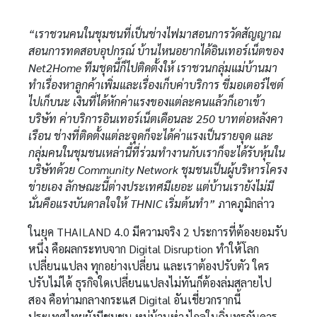
“เราชวนคนในชุมชนที่เป็นช่างไฟมาสอนการวัดสัญญาณ
สอนการทดสอบอุปกรณ์ บ้านไหนอยากได้อินเทอร์เน็ตของ
Net2Home ทีมชุดนี้ก็ไปติดตั้งให้ เราชวนกลุ่มแม่บ้านมา
ทำเรื่องหาลูกค้าเพิ่มและเรื่องเก็บค่าบริการ ขี่มอเตอร์ไซต์
ไปเก็บนะ เงินที่ได้หักค่าแรงของแต่ละคนแล้วก็เอาเข้า
บริษัท ค่าบริการอินเทอร์เน็ตเดือนละ 250 บาทต่อหลังคา
เรือน ช่างที่ติดตั้งแต่ละจุดก็จะได้ค่าแรงเป็นรายจุด และ
กลุ่มคนในชุมชนเหล่านี้ที่ร่วมทำงานกับเราก็จะได้รับหุ้นใน
บริษัทด้วย Community Network ชุมชนเป็นผู้บริหารโครง
ข่ายเอง ลักษณะนี้ต่างประเทศมีเยอะ แต่บ้านเรายังไม่มี
นั่นคือแรงบันดาลใจให้ THNIC เริ่มต้นทำ”
ภาคภูมิกล่าว
ในยุค THAILAND 4.0 มีความจริง 2 ประการที่ต้องยอมรับ
หนึ่ง คือผลกระทบจาก Digital Disruption ทำให้โลก
เปลี่ยนแปลง ทุกอย่างเปลี่ยน และเราต้องปรับตัว ใคร
ปรับไม่ได้ ธุรกิจใดเปลี่ยนแปลงไม่ทันก็ต้องล่มสลายไป
สอง คือท่ามกลางกระแส Digital อันเชี่ยวกรากนี้
ประเทศไทยยังมีชุมชน หมู่บ้านห่างไกลในถิ่นทุรกันดาร