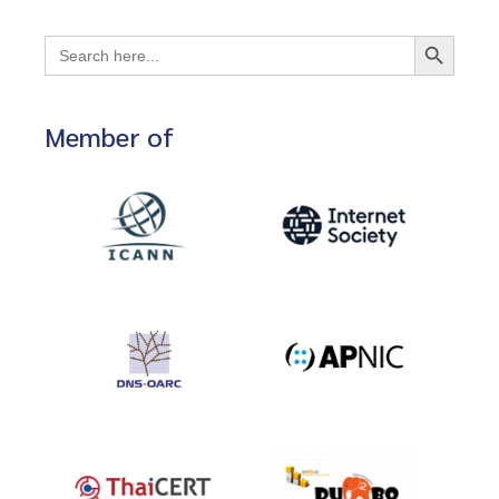
Search Button
Search
for:
Member of