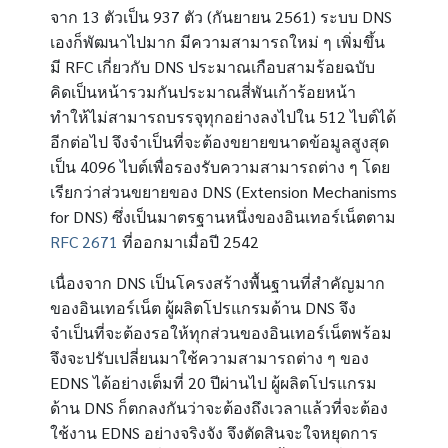
13
937
(
2561)
DNS
จาก
ตัวเป็น
ตัว
กันยายน
ระบบ
เองก็พัฒนาไปมาก มีความสามารถใหม่ ๆ เพิ่มขึ้น
RFC
DNS
มี
เกี่ยวกับ
ประมาณเกือบสามร้อยฉบับ
คิดเป็นหน้ารวมกันประมาณสี่พันเก้าร้อยหน้า
512
ทำให้ไม่สามารถบรรจุทุกอย่างลงไปใน
ไบต์ได้
อีกต่อไป จึงจำเป็นที่จะต้องขยายขนาดข้อมูลสูงสุด
4096
เป็น
ไบต์เพื่อรองรับความสามารถต่าง ๆ โดย
DNS (Extension Mechanisms
เรียกว่าส่วนขยายของ
for DNS)
ซึ่งเป็นมาตรฐานหนึ่งของอินเทอร์เน็ตตาม
RFC 2671
2542
ที่ออกมาเมื่อปี
DNS
เนื่องจาก
เป็นโครงสร้างพื้นฐานที่สำคัญมาก
DNS
ของอินเทอร์เน็ต ผู้ผลิตโปรแกรมด้าน
จึง
จำเป็นที่จะต้องรอให้ทุกส่วนของอินเทอร์เน็ตพร้อม
จึงจะปรับเปลี่ยนมาใช้ความสามารถต่าง ๆ ของ
EDNS
20
ได้อย่างเต็มที่
ปีผ่านไป ผู้ผลิตโปรแกรม
DNS
ด้าน
ก็ตกลงกันว่าจะต้องถึงเวลาแล้วที่จะต้อง
EDNS
ใช้งาน
อย่างจริงจัง จึงตัดสินจะใจหยุดการ