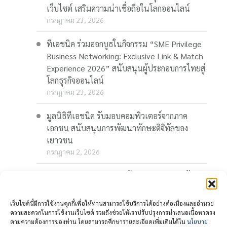
เว็บไซต์ เสริมความน่าเชื่อถือในโลกออนไลน์
กรกฎาคม 23, 2026
ทีเอชนิค ร่วมออกบูธในกิจกรรม “SME Privilege
Business Networking: Exclusive Link & Match
Experience 2026” สนับสนุนผู้ประกอบการไทยสู่
โลกธุรกิจออนไลน์
กรกฎาคม 23, 2026
มูลนิธิทีเอชนิค รับมอบคอมพิวเตอร์จากภาค
เอกชน สนับสนุนการพัฒนาทักษะดิจิทัลของ
เยาวชน
กรกฎาคม 2, 2026
“Thaionline.in.th” ชวนผู้ประกอบการและผู้
สนใจ ร่วมอบรมออนไลน์ฟรี “AI-Powered
Business: AI พลิกเกมธุรกิจ สร้างโอกาสใหม่ใน
เว็บไซต์นี้มีการใช้งานคุกกี้เพื่อให้ท่านสามารถใช้บริการได้อย่างต่อเนื่องและอำนวย
โลกดิจิทัล” 23 กรกฎาคมนี้
ความสะดวกในการใช้งานเว็บไซต์ รวมถึงช่วยให้เราปรับปรุงการนำเสนอเนื้อหาตรง
ตามความต้องการของท่าน โดยสามารถศึกษารายละเอียดเพิ่มเติมได้ใน
นโยบาย
กรกฎาคม 1, 2026