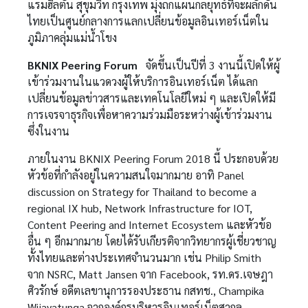
แรมฮิลตัน สุขุมวิท กรุงเทพ มุ่งถกแผนกลยุทธ์ที่จะผลักดัน
ไทยเป็นศูนย์กลางการแลกเปลี่ยนข้อมูลอินเทอร์เน็ตใน
ภูมิภาคลุ่มแม่น้ำโขง
BKNIX Peering Forum
จัดขึ้นเป็นปีที่ 3 งานนี้เปิดให้ผู้
เข้าร่วมงานในแวดวงผู้ให้บริการอินเทอร์เน็ต ได้แลก
เปลี่ยนข้อมูลข่าวสารและเทคโนโลยีใหม่ ๆ และเปิดให้มี
การเจรจาธุรกิจเพื่อหาความร่วมมือระหว่างผู้เข้าร่วมงาน
ซึ่งในงาน
ภายในงาน BKNIX Peering Forum 2018 นี้ ประกอบด้วย
หัวข้อที่กำลังอยู่ในความสนใจมากมาย อาทิ Panel
discussion on Strategy for Thailand to become a
regional IX hub, Network Infrastructure for IOT,
Content Peering and Internet Ecosystem และหัวข้อ
อื่น ๆ อีกมากมาย โดยได้รับเกียรติจากวิทยากรผู้เชี่ยวชาญ
ทั้งไทยและต่างประเทศจำนวนมาก เช่น Philip Smith
จาก NSRC, Matt Jansen จาก Facebook, รท.ดร.เจษฎา
ศิวรักษ์ อดีตเลขานุการรองประธาน กสทช., Champika
Wijayatunga จากองค์กรบริหารอินเทอร์เน็ตสากล