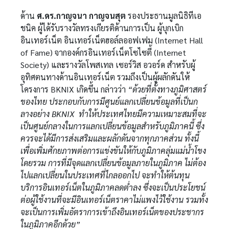
ด้าน
ศ.ดร.กาญจนา กาญจนสุต
รองประธานมูลนิธิทีเอ
ชนิค ผู้ได้รับรางวัลทรงเกียรติด้านการเป็น ผู้บุกเบิก
อินเทอร์เน็ต อินเทอร์เน็ตฮอล์ลออฟเฟม (Internet Hall
of Fame) จากองค์กรอินเทอร์เน็ตโซไซตี้ (Internet
Society) และรางวัลโพสเทล เซอร์วิส อวอร์ด สำหรับผู้
อุทิศตนทางด้านอินเทอร์เน็ต รวมถึงเป็นผู้ผลักดันให้
โครงการ BKNIX เกิดขึ้น กล่าวว่า
“ด้วยที่ตั้งทางภูมิศาสตร์
ของไทย ประกอบกับการมีศูนย์แลกเปลี่ยนข้อมูลที่เป็นก
ลางอย่าง BKNIX ทำให้ประเทศไทยมีความเหมาะสมที่จะ
เป็นศูนย์กลางในการแลกเปลี่ยนข้อมูลสำหรับภูมิภาคนี้ ซึ่ง
ควรจะได้มีการส่งเสริมและผลักดันจากทุกภาคส่วน ทั้งนี้
เพื่อเพิ่มศักยภาพต่อการแข่งขันให้กับภูมิภาคลุ่มแม่น้ำโขง
โดยรวม การที่มีจุดแลกเปลี่ยนข้อมูลภายในภูมิภาค ไม่ต้อง
ไปแลกเปลี่ยนในประเทศที่ไกลออกไป จะทำให้ต้นทุน
บริการอินเทอร์เน็ตในภูมิภาคลดต่ำลง ซึ่งจะเป็นประโยชน์
ต่อผู้ใช้งานที่จะมีอินเทอร์เน็ตราคาไม่แพงไว้ใช้งาน รวมทั้ง
จะเป็นการเพิ่มอัตราการเข้าถึงอินเทอร์เน็ตของประชากร
ในภูมิภาคอีกด้วย”