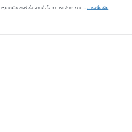
รวม
บชุมชนอินเทอร์เน็ตจากทั่วโลก ยกระดับการเช …
อ่านเพิ่มเติม
ข่าว
BKNIX
Peering
Forum
&
ThaiNOG
DAY
2026